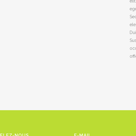
eli
ege
Sed
ele
Dui
Sus
occ
off
PELEZ-NOUS
E-MAIL