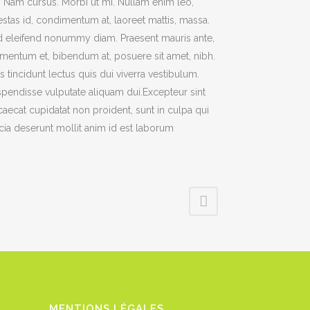
t. Nam cursus. Morbi ut mi. Nullam enim leo,
stas id, condimentum at, laoreet mattis, massa.
 eleifend nonummy diam. Praesent mauris ante,
mentum et, bibendum at, posuere sit amet, nibh.
s tincidunt lectus quis dui viverra vestibulum.
pendisse vulputate aliquam dui.Excepteur sint
aecat cupidatat non proident, sunt in culpa qui
icia deserunt mollit anim id est laborum
MENTIONS LÉGALES