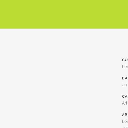
CU
Lo
DA
20
CA
Art
AB
Lor